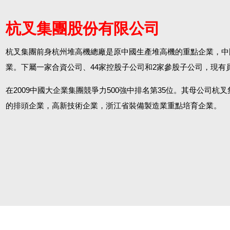
杭叉集團股份有限公司
杭叉集團前身杭州堆高機總廠是原中國生產堆高機的重點企業，中國
業。下屬一家合資公司、44家控股子公司和2家參股子公司，現有員工
在2009中國大企業集團競爭力500強中排名第35位。其母公司杭叉
的排頭企業，高新技術企業，浙江省裝備製造業重點培育企業。