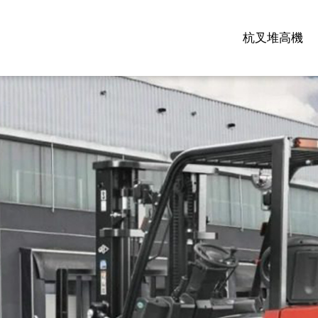
杭叉堆高機