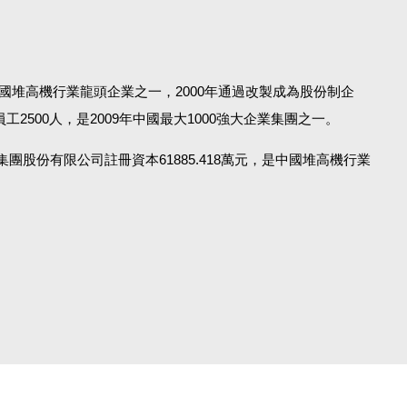
堆高機行業龍頭企業之一，2000年通過改製成為股份制企
2500人，是2009年中國最大1000強大企業集團之一。
集團股份有限公司註冊資本61885.418萬元，是中國堆高機行業